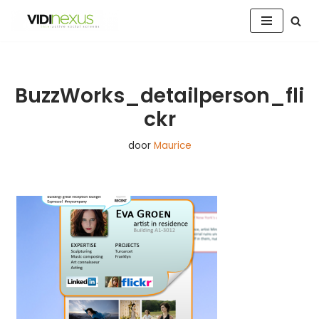
Ga
naar
de
inhoud
BuzzWorks_detailperson_fli
ckr
door
Maurice