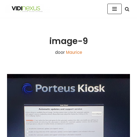
Ga
naar
de
inhoud
image-9
door
Maurice