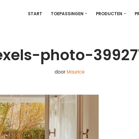
START
TOEPASSINGEN
PRODUCTEN
P
exels-photo-39927
door
Maurice